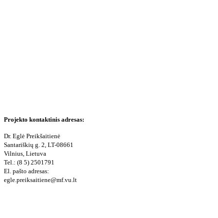
Projekto kontaktinis adresas:
Dr. Eglė Preikšaitienė
Santariškių g. 2, LT-08661
Vilnius, Lietuva
Tel.: (8 5) 2501791
El. pašto adresas:
egle.preiksaitiene@mf.vu.lt