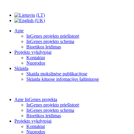
Apie
InGenes projekto priešistorė
InGenes projekto schema
Bioetikos leidimas
Projekto vykdytojai
Kontaktai
Nuorodos
Sklaida
Skaida mokslinėse publikacijose
Sklaida kituose infomacijos šaltiniuose
Apie InGenes projektą
InGenes projekto priešistorė
InGenes projekto schema
Bioetikos leidimas
Projekto vykdytojai
Kontaktai
Nuorodos