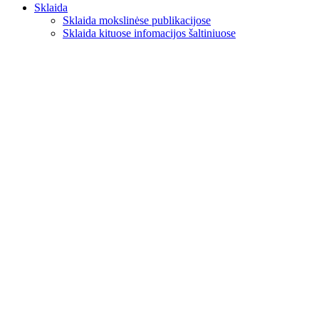
Sklaida
Sklaida mokslinėse publikacijose
Sklaida kituose infomacijos šaltiniuose