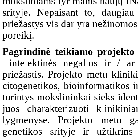
moksliniams tyrimams naujų IN/Į
srityje. Nepaisant to, daugia
priežastys vis dar yra nežinomos
poreikį.
Pagrindinė teikiamo projekto 
intelektinės negalios ir / ar
priežastis. Projekto metu klini
citogenetikos, bioinformatikos i
turintys mokslininkai sieks ide
juos charakterizuoti klinikin
lygmenyse. Projekto metu gau
genetikos srityje ir užtikrins