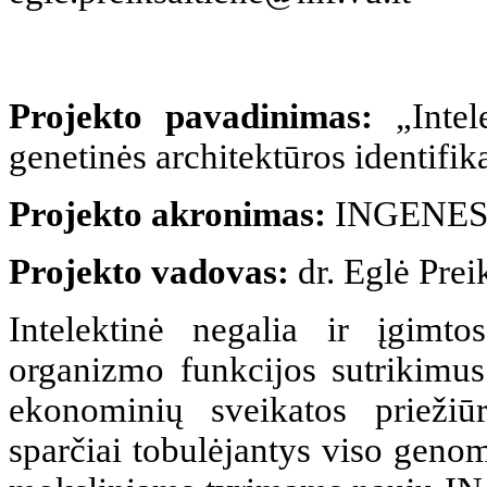
Projekto pavadinimas:
„Intele
genetinės architektūros identifi
Projekto akronimas:
INGENE
Projekto vadovas:
dr. Eglė Prei
Intelektinė negalia ir įgimto
organizmo funkcijos sutrikimus 
ekonominių sveikatos prieži
sparčiai tobulėjantys viso genom