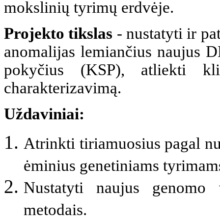
mokslinių tyrimų erdvėje.
Projekto tikslas
- nustatyti ir pa
anomalijas lemiančius naujus DN
pokyčius (KSP), atliekti kl
charakterizavimą.
Uždaviniai:
Atrinkti tiriamuosius pagal nus
ėminius genetiniams tyrimams 
Nustatyti naujus genomo v
metodais.