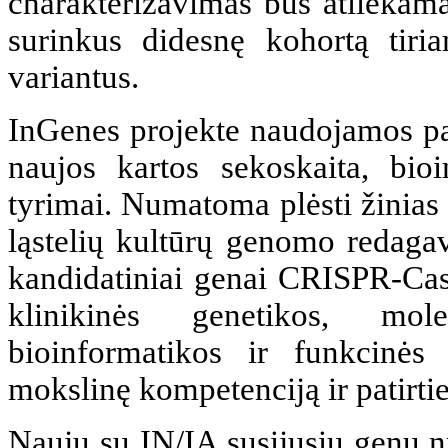
charakterizavimas bus atliekam
surinkus didesnę kohortą tiria
variantus.
InGenes projekte naudojamos paž
naujos kartos sekoskaita, bio
tyrimai. Numatoma plėsti žinias
ląstelių kultūrų genomo redagav
kandidatiniai genai CRISPR-Cas
klinikinės genetikos, mole
bioinformatikos ir funkcinės
mokslinę kompetenciją ir patirti
Naujų su IN/ĮA susijusių genų n