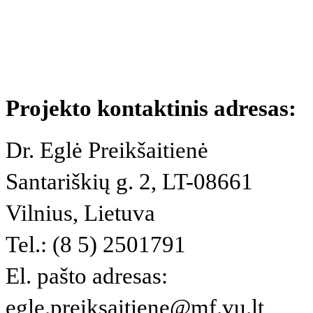
Projekto kontaktinis adresas:
Dr. Eglė Preikšaitienė
Santariškių g. 2, LT-08661
Vilnius, Lietuva
Tel.: (8 5) 2501791
El. pašto adresas:
egle.preiksaitiene@mf.vu.lt