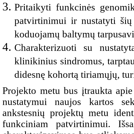
Pritaikyti funkcinės genom
patvirtinimui ir nustatyti ši
koduojamų baltymų tarpusavi
Charakterizuoti su nustatyt
klinikinius sindromus, tarpt
didesnę kohortą tiriamųjų, tu
Projekto metu bus įtraukta api
nustatymui naujos kartos sek
ankstesnių projektų metu ident
funkciniam patvirtinimui. Išs