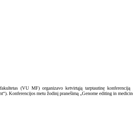
akultetas (VU MF) organizavo ketvirtąją tarptautinę konferenciją „
nt“).
Konferencijos metu žodinį pranešimą „Genome editing in medicine: s