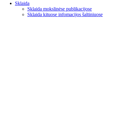
Sklaida
Sklaida mokslinėse publikacijose
Sklaida kituose infomacijos šaltiniuose