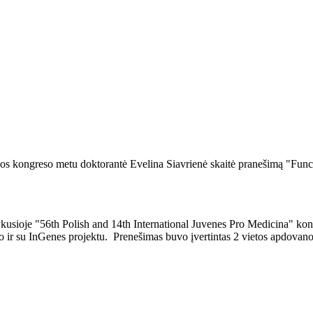
inos kongreso metu doktorantė Evelina Siavrienė skaitė pranešimą "Funct
kusioje "56th Polish and 14th International Juvenes Pro Medicina" konf
ino ir su InGenes projektu. Prenešimas buvo įvertintas 2 vietos apdovan