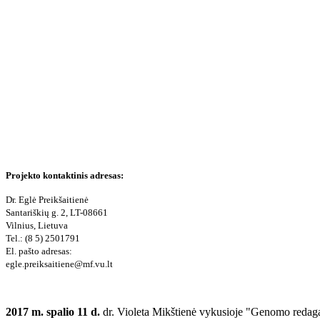
Projekto kontaktinis adresas:
Dr. Eglė Preikšaitienė
Santariškių g. 2, LT-08661
Vilnius, Lietuva
Tel.: (8 5) 2501791
El. pašto adresas:
egle.preiksaitiene@mf.vu.lt
2017 m. spalio 11 d.
dr. Violeta Mikštienė vykusioje "Genomo redaga