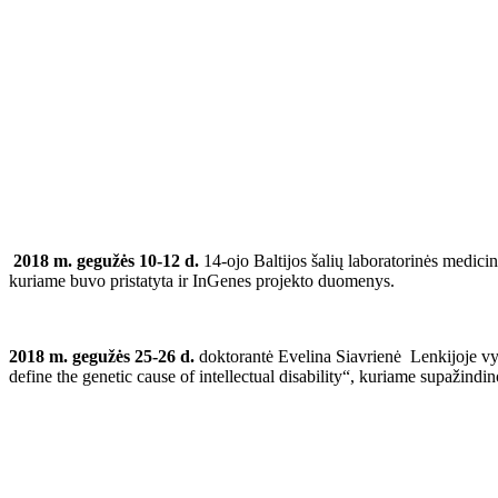
2018 m. gegužės 10-12 d.
14-ojo Baltijos šalių laboratorinės medic
kuriame buvo pristatyta ir InGenes projekto duomenys.
2018 m. gegužės 25-26 d.
doktorantė Evelina Siavrienė Lenkijoje vy
define the genetic cause of intellectual disability“, kuriame supažind