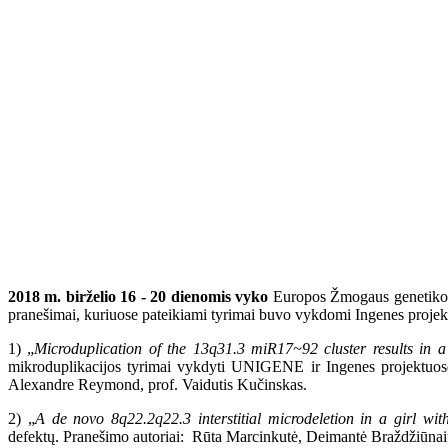
2018 m. birželio 16 - 20
dienomis
vyko
Europos Žmogaus genetikos d
pranešimai, kuriuose pateikiami tyrimai buvo vykdomi Ingenes projek
1) „
Microduplication of the 13q31.3 miR17~92 cluster results in a
mikroduplikacijos tyrimai vykdyti UNIGENE ir Ingenes projektuos
Alexandre Reymond, prof. Vaidutis Kučinskas.
2) „
A de novo 8q22.2q22.3 interstitial microdeletion in a girl wi
defektų. Pranešimo autoriai: Rūta Marcinkutė, Deimantė Braždžiūnaitė