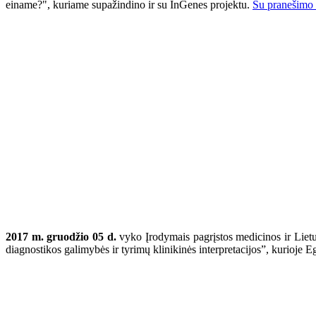
einame?", kuriame supažindino ir su InGenes projektu.
Su pranešimo a
2017 m. gruodžio 05 d.
vyko Įrodymais pagrįstos medicinos ir Lietu
diagnostikos galimybės ir tyrimų klinikinės interpretacijos”, kurioje 