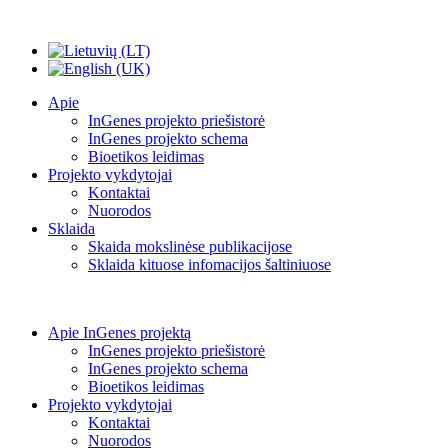
Apie
InGenes projekto priešistorė
InGenes projekto schema
Bioetikos leidimas
Projekto vykdytojai
Kontaktai
Nuorodos
Sklaida
Skaida mokslinėse publikacijose
Sklaida kituose infomacijos šaltiniuose
Apie InGenes projektą
InGenes projekto priešistorė
InGenes projekto schema
Bioetikos leidimas
Projekto vykdytojai
Kontaktai
Nuorodos