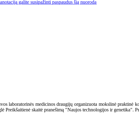
notacija galite susipažinti paspaudus šią nuorodą
vos laboratorinės medicinos draugijų organizuota mokslinė praktinė ko
Eglė Preikšaitienė skaitė pranešimą "Naujos technologijos ir genetika".