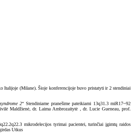
alijoje (Milane). Šioje konferencijoje buvo pristatyti ir 2 stendiniai
 syndrome 2
“ Stendiniame pranešime pateikiami 13q31.3 miR17~92
 Živilė Maldžienė, dr. Laima Ambrozaitytė , dr. Lucie Gueneau, prof.
22.2q22.3 mikrodelecijos tyrimai pacientei, turinčiai įgimtų raidos
lgirdas Utkus