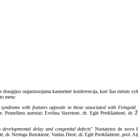
raugijos organizuojama kasmetinė konferencija, kuri šias metais vyko It
to metu:
 syndrome with features opposite to those associated with Feingold
e. P
ranešimo autoriai: Evelina Siavrienė, dr. Eglė Preikšaitienė, dr.
th developmental delay and congenital defects
" Nustatytos de novo 8q
, dr. Neringa Burokienė, Vaidas Dirsė, dr. Eglė Preikšaitienė, prof. A