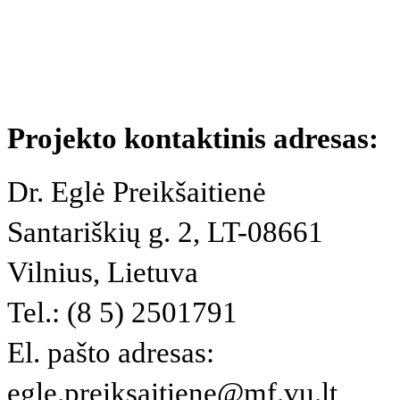
Projekto kontaktinis adresas:
Dr. Eglė Preikšaitienė
Santariškių g. 2, LT-08661
Vilnius, Lietuva
Tel.: (8 5) 2501791
El. pašto adresas:
egle.preiksaitiene@mf.vu.lt