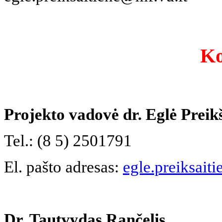
Ko
Projekto vadovė dr. Eglė Preik
Tel.: (8 5) 2501791
El. pašto adresas:
egle.preiksait
Dr. Tautvydas Rančelis